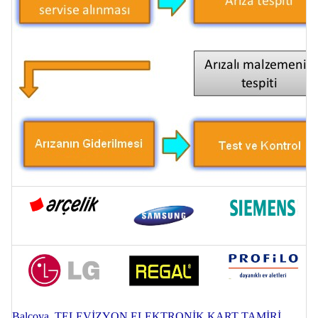
Balçova TELEVİZYON ELEKTRONİK KART TAMİRİ...