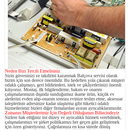
Neden Bizi Tercih Etmelisiniz
Sizin güveninizi ve takdirini kazanmak Balçova
servisi
olarak
bizim için son derece önemlidir. Bu hedeften yola çıkarak müşteri
odaklı çalışmayı, geri bildirimleri, istek ve şikâyetlerinizi önemli
kılıyoruz. Montaj, ilk bilgilendirme, bakım ve onarım
çalışmalarımızın dışında sunduğumuz ikame ürün, küçük ev
aletlerini evden alıp-onarım sonrası evinize teslim etme, aksesuar
taleplerinin adresinize kadar ulaştırma gibi tüketici odaklı
hizmetlerimiz bizleri diğer firmalardan ayıran ayrıcalıklarımızdır.
Zamanın Müşterilerimiz İçin Değerli Olduğunun Bilincindeyiz
Sizlere hak ettiğiniz üst düzey ve ayrıcalıklı hizmeti verebilmek,
çalışmalarımızı ve şirket politikamızı her geçen gün geliştirmek
için özen gösteriyoruz. Çağrılarınıza en kısa sürede dönüş