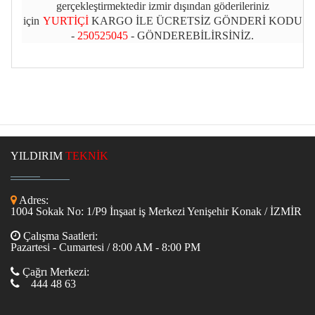
gerçekleştirmektedir izmir dışından göderileriniz
için
YURTİÇİ
KARGO İLE ÜCRETSİZ GÖNDERİ KODU
-
250525045
- GÖNDEREBİLİRSİNİZ.
YILDIRIM
TEKNİK
Adres:
1004 Sokak No: 1/P9 İnşaat iş Merkezi Yenişehir Konak / İZMİR
Çalışma Saatleri:
Pazartesi - Cumartesi / 8:00 AM - 8:00 PM
Çağrı Merkezi:
444 48 63