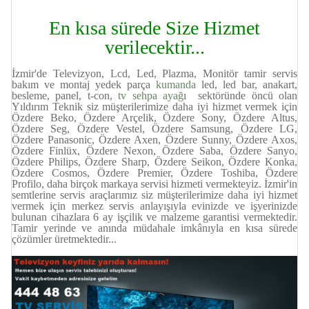
En kısa sürede Size Hizmet
verilecektir...
İzmir'de Televizyon, Lcd, Led, Plazma, Monitör tamir servis
bakım ve montaj yedek parça
kumanda
led, led bar, anakart,
besleme, panel, t-con,
tv sehpa ayağ
ı sektöründe öncü olan
Yıldırım Teknik siz müşterilerimize daha iyi hizmet vermek için
Özdere Beko, Özdere Arçelik, Özdere Sony, Özdere Altus,
Özdere Seg, Özdere Vestel, Özdere Samsung, Özdere LG,
Özdere Panasonic, Özdere Axen, Özdere Sunny, Özdere Axos,
Özdere Finlüx, Özdere Nexon, Özdere Saba, Özdere Sanyo,
Özdere Philips, Özdere Sharp, Özdere Seikon, Özdere Konka,
Özdere Cosmos, Özdere Premier, Özdere Toshiba, Özdere
Profilo, daha birçok markaya servisi hizmeti vermekteyiz. İzmir'in
semtlerine servis araçlarımız siz müşterilerimize daha iyi hizmet
vermek için merkez servis anlayışıyla evinizde ve işyerinizde
bulunan cihazlara 6 ay işçilik ve malzeme garantisi vermektedir.
Tamir yerinde ve anında müdahale imkânıyla en kısa sürede
çözümler üretmektedir...