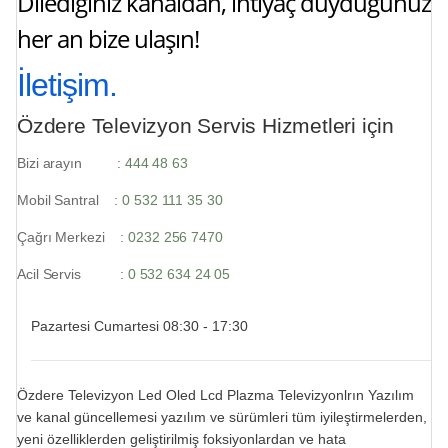
Dilediğiniz kanaldan, ihtiyaç duyduğunuz
her an bize ulaşın!
İletişim.
Özdere Televizyon Servis Hizmetleri için
Bizi arayın :
444 48 63
Mobil Santral :
0 532 111 35 30
Çağrı Merkezi :
0232 256 7470
Acil Servis :
0 532 634 24 05
Pazartesi Cumartesi 08:30 - 17:30
Özdere Televizyon Led Oled Lcd Plazma Televizyonlrın Yazılım
ve kanal güncellemesi yazılım ve sürümleri tüm iyileştirmelerden,
yeni özelliklerden geliştirilmiş foksiyonlardan ve hata