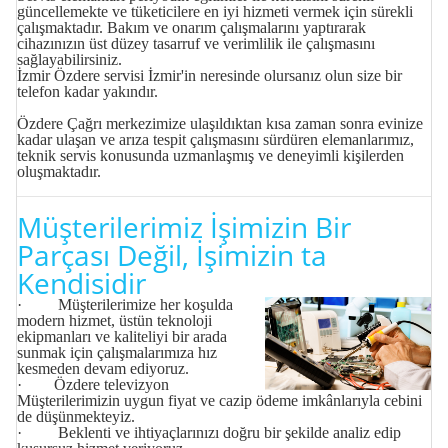
güncellemekte ve tüketicilere en iyi hizmeti vermek için sürekli
çalışmaktadır. Bakım ve onarım çalışmalarını yaptırarak
cihazınızın üst düzey tasarruf ve verimlilik ile çalışmasını
sağlayabilirsiniz.
İzmir Özdere servisi
İzmir'in neresinde olursanız olun size bir
telefon kadar yakındır.
Özdere Çağrı merkezimize ulaşıldıktan kısa zaman sonra evinize
kadar ulaşan ve arıza tespit çalışmasını sürdüren elemanlarımız,
teknik servis konusunda uzmanlaşmış ve deneyimli kişilerden
oluşmaktadır.
Müşterilerimiz İşimizin Bir
Parçası Değil, İşimizin ta
Kendisidir
· Müşterilerimize her koşulda
modern hizmet, üstün teknoloji
ekipmanları ve kaliteliyi bir arada
sunmak için çalışmalarımıza hız
kesmeden devam ediyoruz.
· Özdere televizyon
Müşterilerimizin uygun fiyat ve cazip ödeme imkânlarıyla cebini
de düşünmekteyiz.
· Beklenti ve ihtiyaçlarınızı doğru bir şekilde analiz edip