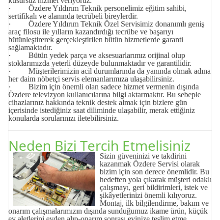
kusursuz hizmet veriyoruz.
· Özdere Yıldırım Teknik personelimiz eğitim sahibi,
sertifikalı ve alanında tecrübeli bireylerdir.
· Özdere Yıldırım Teknik Özel Servisimiz donanımlı geniş
araç filosu ile yılların kazandırdığı tecrübe ve başarıyı
bütünleştirerek gerçekleştirilen bütün hizmetlerde garanti
sağlamaktadır.
· Bütün yedek parça ve aksesuarlarımız orijinal olup
stoklarımızda yeterli düzeyde bulunmaktadır ve garantilidir.
· Müşterilerimizin acil durumlarında da yanında olmak adına
her daim nöbetçi servis elemanlarımıza ulaşabilirsiniz.
· Bizim için önemli olan sadece hizmet vermenin dışında
Özdere televizyon kullanıcılarına bilgi aktarmaktır. Bu sebeple
cihazlarınız hakkında teknik destek almak için bizlere gün
içerisinde istediğiniz saat diliminde ulaşabilir, merak ettiğiniz
konularda sorularınızı iletebilirsiniz.
Neden Bizi Tercih Etmelisiniz
Sizin güveninizi ve takdirini
kazanmak Özdere
Servisi
olarak
bizim için son derece önemlidir. Bu
hedeften yola çıkarak müşteri odaklı
çalışmayı, geri bildirimleri, istek ve
şikâyetlerinizi önemli kılıyoruz.
Montaj, ilk bilgilendirme, bakım ve
onarım çalışmalarımızın dışında sunduğumuz ikame ürün, küçük
ev aletlerini evden alıp-onarım sonrası evinize teslim etme,