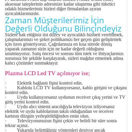
aksesuar taleplerinin adresinize kadar ulaştırma gibi tüketici
odaklı hizmetlerimiz bizleri diğer firmalardan ayıran
ayrıcalıklarımızdır.
Zaman Müşterilerimiz İçin
Değerli Olduğunu Bilinçindeyiz
Sizlere hak ettiğiniz üst düzey ve ayrıcalıklı hizmeti verebilmek,
çalışmalarımızı ve şirket politikamızı her geçen gün geliştirmek
için özen gösteriyoruz. Çağrılarınıza en kısa sürede dönüş
yaparak zamanın sizin için ne kadar değerli olduğunu
unutmuyoruz. Satış öncesi ve sonrası tüm istek ve ihtiyaçlarınızı
sorunsuz bir şekilde karşılayarak, sizleri mağdur etmemek adına
kalıcı çözümler sunmaktayız
Plazma LCD Led TV açılmıyor ise;
· Elektrik bağlantı fişini kontrol edin.
· Kablolu LCD TV kullanıyorsanız, kablo girişini ve çıkışını
kontrol edin.
· Uydu kullanıyorsanız uydunun receiver çıkış yerini ve TV
giriş yerini kontrol edin.
· Uydu alıcı sistemi aracılığıyla televizyon izliyorsanız
elektrik ve uydu kablolarının takılı olduğundan ve receiver
kartının düzgün yerleştirildiğinden emin olun.
· Televizyonunuzun fişini çekin ve belirli bir süre sonra
tekrar açınız.
· Yukarıda belirttiğimiz yöntemleri deniyor ancak