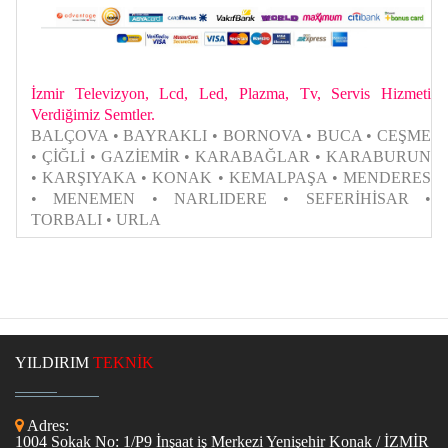
İzmir Televizyon, Lcd, Led, Plazma, Tv, Servis Hizmeti
Verdiğimiz Semtler.
BALÇOVA • BAYRAKLI • BORNOVA • BUCA • CEŞME
• ÇİĞLİ • GAZİEMİR • KARABAĞLAR • KARABURUN
• KARŞIYAKA • KONAK • KEMALPAŞA • MENDERES
• MENEMEN • NARLIDERE • SEFERİHİSAR •
TORBALI • URLA
YILDIRIM
TEKNİK
Adres:
1004 Sokak No: 1/P9 İnşaat iş Merkezi Yenişehir Konak / İZMİR