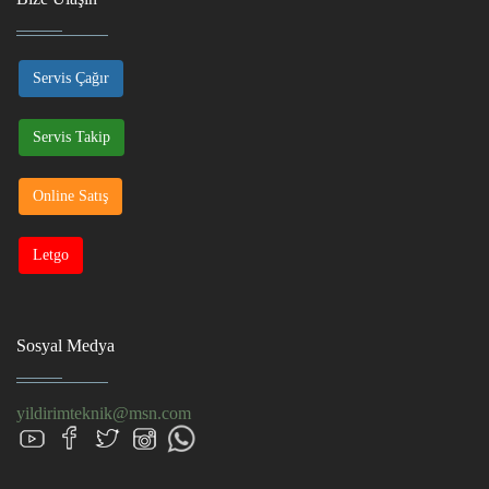
Servis Çağır
Servis Takip
Online Satış
Letgo
Sosyal Medya
yildirimteknik@msn.com