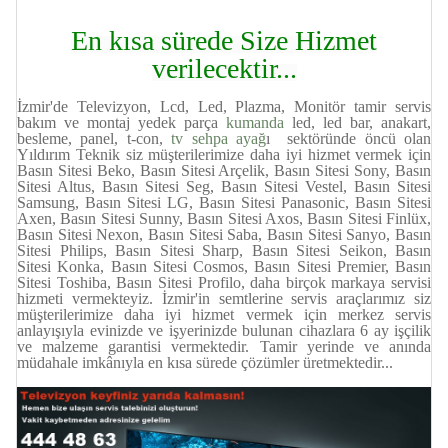
En kısa sürede Size Hizmet
verilecektir...
İzmir'de Televizyon, Lcd, Led, Plazma, Monitör tamir servis
bakım ve montaj yedek parça
kumanda
led, led bar, anakart,
besleme, panel, t-con,
tv sehpa ayağ
ı sektöründe öncü olan
Yıldırım Teknik siz müşterilerimize daha iyi hizmet vermek için
Basın Sitesi Beko, Basın Sitesi Arçelik, Basın Sitesi Sony, Basın
Sitesi Altus, Basın Sitesi Seg, Basın Sitesi Vestel, Basın Sitesi
Samsung, Basın Sitesi LG, Basın Sitesi Panasonic, Basın Sitesi
Axen, Basın Sitesi Sunny, Basın Sitesi Axos, Basın Sitesi Finlüx,
Basın Sitesi Nexon, Basın Sitesi Saba, Basın Sitesi Sanyo, Basın
Sitesi Philips, Basın Sitesi Sharp, Basın Sitesi Seikon, Basın
Sitesi Konka, Basın Sitesi Cosmos, Basın Sitesi Premier, Basın
Sitesi Toshiba, Basın Sitesi Profilo, daha birçok markaya servisi
hizmeti vermekteyiz. İzmir'in semtlerine servis araçlarımız siz
müşterilerimize daha iyi hizmet vermek için merkez servis
anlayışıyla evinizde ve işyerinizde bulunan cihazlara 6 ay işçilik
ve malzeme garantisi vermektedir. Tamir yerinde ve anında
müdahale imkânıyla en kısa sürede çözümler üretmektedir...