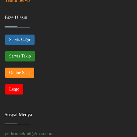
Yetkili Servis
Bize Ulaşın
Servis Çağır
Servis Takip
Online Satış
Letgo
Sosyal Medya
yildirimteknik@msn.com