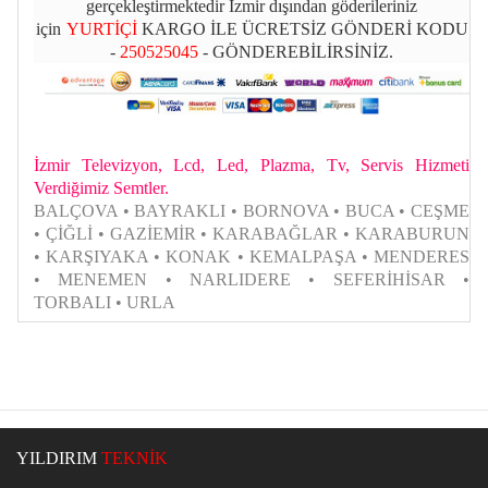
gerçekleştirmektedir İzmir dışından göderileriniz
için
YURTİÇİ
KARGO İLE ÜCRETSİZ GÖNDERİ KODU
-
250525045
- GÖNDEREBİLİRSİNİZ.
İzmir Televizyon, Lcd, Led, Plazma, Tv, Servis Hizmeti
Verdiğimiz Semtler.
BALÇOVA • BAYRAKLI • BORNOVA • BUCA • CEŞME
• ÇİĞLİ • GAZİEMİR • KARABAĞLAR • KARABURUN
• KARŞIYAKA • KONAK • KEMALPAŞA • MENDERES
• MENEMEN • NARLIDERE • SEFERİHİSAR •
TORBALI • URLA
YILDIRIM
TEKNİK