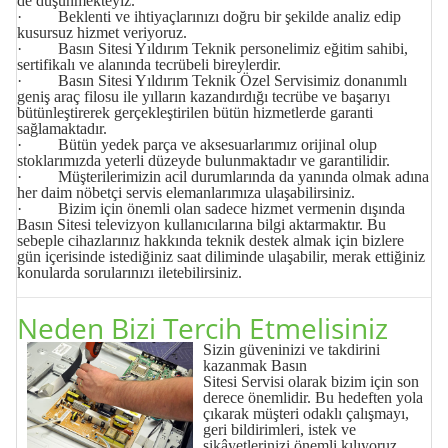
de düşünmekteyiz.
· Beklenti ve ihtiyaçlarınızı doğru bir şekilde analiz edip
kusursuz hizmet veriyoruz.
· Basın Sitesi Yıldırım Teknik personelimiz eğitim sahibi,
sertifikalı ve alanında tecrübeli bireylerdir.
· Basın Sitesi Yıldırım Teknik Özel Servisimiz donanımlı
geniş araç filosu ile yılların kazandırdığı tecrübe ve başarıyı
bütünleştirerek gerçekleştirilen bütün hizmetlerde garanti
sağlamaktadır.
· Bütün yedek parça ve aksesuarlarımız orijinal olup
stoklarımızda yeterli düzeyde bulunmaktadır ve garantilidir.
· Müşterilerimizin acil durumlarında da yanında olmak adına
her daim nöbetçi servis elemanlarımıza ulaşabilirsiniz.
· Bizim için önemli olan sadece hizmet vermenin dışında
Basın Sitesi televizyon kullanıcılarına bilgi aktarmaktır. Bu
sebeple cihazlarınız hakkında teknik destek almak için bizlere
gün içerisinde istediğiniz saat diliminde ulaşabilir, merak ettiğiniz
konularda sorularınızı iletebilirsiniz.
Neden Bizi Tercih Etmelisiniz
Sizin güveninizi ve takdirini
kazanmak Basın
Sitesi
Servisi
olarak bizim için son
derece önemlidir. Bu hedeften yola
çıkarak müşteri odaklı çalışmayı,
geri bildirimleri, istek ve
şikâyetlerinizi önemli kılıyoruz.