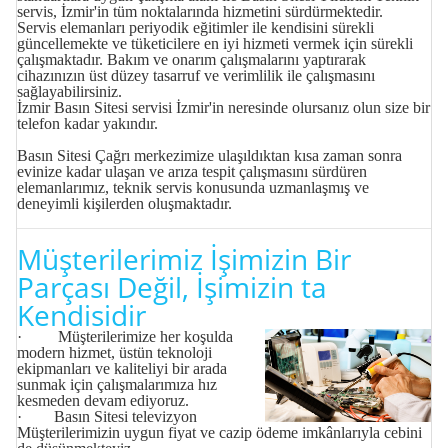
servis, İzmir'in tüm noktalarında hizmetini sürdürmektedir.
Servis elemanları periyodik eğitimler ile kendisini sürekli
güncellemekte ve tüketicilere en iyi hizmeti vermek için sürekli
çalışmaktadır. Bakım ve onarım çalışmalarını yaptırarak
cihazınızın üst düzey tasarruf ve verimlilik ile çalışmasını
sağlayabilirsiniz.
İzmir Basın Sitesi servisi
İzmir'in neresinde olursanız olun size bir
telefon kadar yakındır.
Basın Sitesi Çağrı merkezimize ulaşıldıktan kısa zaman sonra
evinize kadar ulaşan ve arıza tespit çalışmasını sürdüren
elemanlarımız, teknik servis konusunda uzmanlaşmış ve
deneyimli kişilerden oluşmaktadır.
Müşterilerimiz İşimizin Bir
Parçası Değil, İşimizin ta
Kendisidir
· Müşterilerimize her koşulda
modern hizmet, üstün teknoloji
ekipmanları ve kaliteliyi bir arada
sunmak için çalışmalarımıza hız
kesmeden devam ediyoruz.
· Basın Sitesi televizyon
Müşterilerimizin uygun fiyat ve cazip ödeme imkânlarıyla cebini