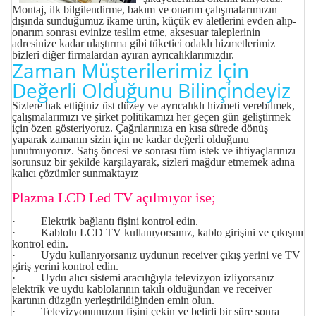
Montaj, ilk bilgilendirme, bakım ve onarım çalışmalarımızın
dışında sunduğumuz ikame ürün, küçük ev aletlerini evden alıp-
onarım sonrası evinize teslim etme, aksesuar taleplerinin
adresinize kadar ulaştırma gibi tüketici odaklı hizmetlerimiz
bizleri diğer firmalardan ayıran ayrıcalıklarımızdır.
Zaman Müşterilerimiz İçin
Değerli Olduğunu Bilinçindeyiz
Sizlere hak ettiğiniz üst düzey ve ayrıcalıklı hizmeti verebilmek,
çalışmalarımızı ve şirket politikamızı her geçen gün geliştirmek
için özen gösteriyoruz. Çağrılarınıza en kısa sürede dönüş
yaparak zamanın sizin için ne kadar değerli olduğunu
unutmuyoruz. Satış öncesi ve sonrası tüm istek ve ihtiyaçlarınızı
sorunsuz bir şekilde karşılayarak, sizleri mağdur etmemek adına
kalıcı çözümler sunmaktayız
Plazma LCD Led TV açılmıyor ise;
· Elektrik bağlantı fişini kontrol edin.
· Kablolu LCD TV kullanıyorsanız, kablo girişini ve çıkışını
kontrol edin.
· Uydu kullanıyorsanız uydunun receiver çıkış yerini ve TV
giriş yerini kontrol edin.
· Uydu alıcı sistemi aracılığıyla televizyon izliyorsanız
elektrik ve uydu kablolarının takılı olduğundan ve receiver
kartının düzgün yerleştirildiğinden emin olun.
· Televizyonunuzun fişini çekin ve belirli bir süre sonra